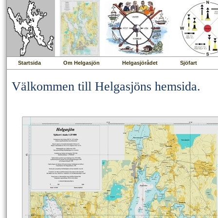
Startsida
Om Helgasjön
Helgasjörådet
Sjöfart
Välkommen till Helgasjöns hemsida.