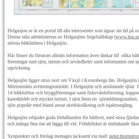
Helgasjon.se är en portal till alla intressenter som ägnar sin tid på 
Denna sida administreras av Helgasjöns Segelsällskap (
www.hss.s
största båtklubben i Helgasjön.
Här finner du förutom allmän information även länkar till olika bå
föreningar runt sjön, turism och sevärdheter samt information om s
utprickning.
Helgasjön ligger strax norr om Växjö i Kronobergs län. Helgasjön i
Mörrumsåns avrinningsområde. I Helgasjön och anslutande sjöar fi
14 båtklubbar och bryggföreningar samt fiskevårdsförening, kapps
kanotklubb och mycket turism. I sjön finns en sjöräddningsstation.
sjön populär med bland annat skridskoåkning och isjaktssegling.
Helgasjön erbjuder goda förhållanden för båtlivet, med stora fjärda
och många fina öar att lägga till vid. Fritidsfisket är omfattande lik
Synpunkter och förslag mottages tacksamt via mail:
peter.thornstr